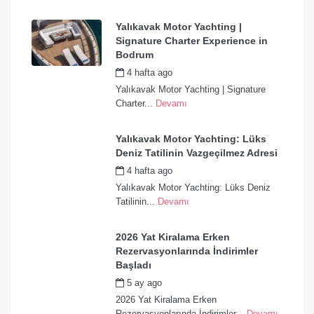
Yalıkavak Motor Yachting |
Signature Charter Experience in
Bodrum
4 hafta ago
by
admin
Yalıkavak Motor Yachting | Signature
Charter...
Devamı
Yalıkavak Motor Yachting: Lüks
Deniz Tatilinin Vazgeçilmez Adresi
4 hafta ago
by
admin
Yalıkavak Motor Yachting: Lüks Deniz
Tatilinin...
Devamı
2026 Yat Kiralama Erken
Rezervasyonlarında İndirimler
Başladı
5 ay ago
by
admin
2026 Yat Kiralama Erken
Rezervasyonlarında İndirimler...
Devamı