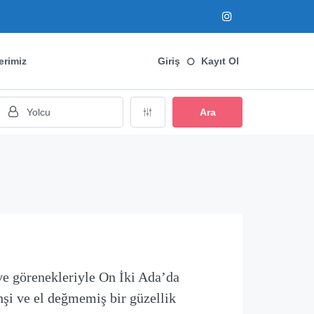
erimiz
Giriş
Kayıt Ol
Ara
 ve görenekleriyle On İki Ada’da
hşi ve el değmemiş bir güzellik