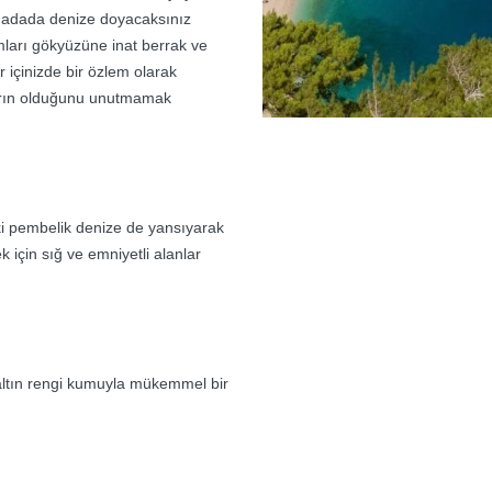
u adada denize doyacaksınız
umları gökyüzüne inat berrak ve
 içinizde bir özlem olarak
jların olduğunu unutmamak
ki pembelik denize de yansıyarak
için sığ ve emniyetli alanlar
, altın rengi kumuyla mükemmel bir