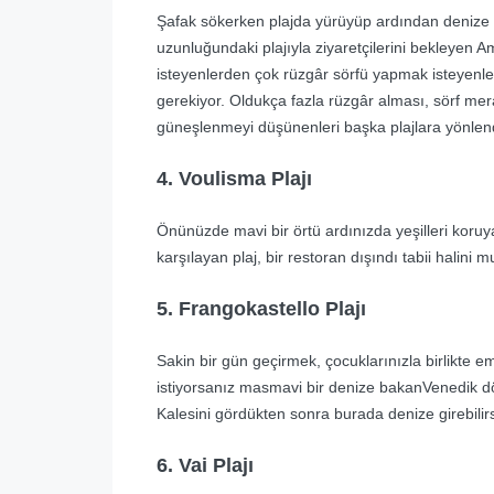
Şafak sökerken plajda yürüyüp ardından denize 
uzunluğundaki plajıyla ziyaretçilerini bekleyen
isteyenlerden çok rüzgâr sörfü yapmak isteyenler
gerekiyor. Oldukça fazla rüzgâr alması, sörf mera
güneşlenmeyi düşünenleri başka plajlara yönlend
4. Voulisma Plajı
Önünüzde mavi bir örtü ardınızda yeşilleri koruya
karşılayan plaj, bir restoran dışındı tabii halini 
5. Frangokastello Plajı
Sakin bir gün geçirmek, çocuklarınızla birlikte e
istiyorsanız masmavi bir denize bakanVenedik 
Kalesini gördükten sonra burada denize girebilirs
6. Vai Plajı