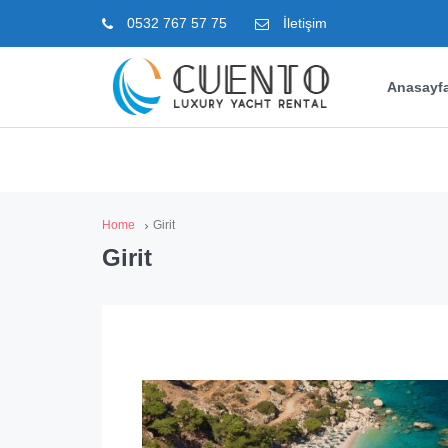
0532 767 57 75
İletişim
Anasayf
Home
Girit
Girit