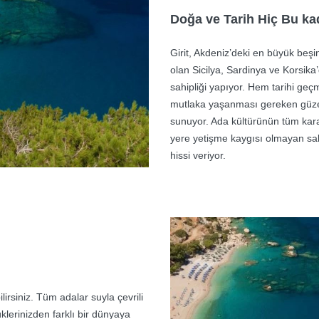
Doğa ve Tarih Hiç Bu ka
Girit, Akdeniz’deki en büyük be
olan Sicilya, Sardinya ve Korsika
sahipliği yapıyor. Hem tarihi geçm
mutlaka yaşanması gereken güzell
sunuyor. Ada kültürünün tüm karakt
yere yetişme kaygısı olmayan sak
hissi veriyor.
lirsiniz. Tüm adalar suyla çevrili
klerinizden farklı bir dünyaya