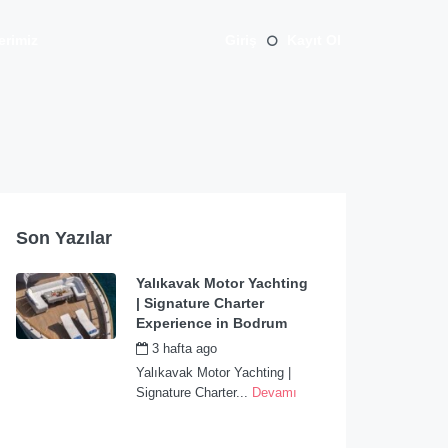
erimiz
Giriş
Kayıt Ol
Son Yazılar
Yalıkavak Motor Yachting
| Signature Charter
Experience in Bodrum
3 hafta ago
by
admin
Yalıkavak Motor Yachting |
Signature Charter...
Devamı