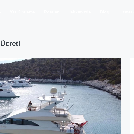
a
Yat Kiralama
Rotalar
Hakkımızda
Blog
Hizmetl
Ücreti