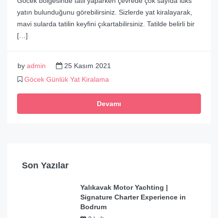
Göcek bölgesinde tatil yaparken çevrede çok sayıda lüks
yatın bulunduğunu görebilirsiniz. Sizlerde yat kiralayarak,
mavi sularda tatilin keyfini çıkartabilirsiniz. Tatilde belirli bir
[…]
by
admin
25 Kasım 2021
Göcek Günlük Yat Kiralama
Devamı
Son Yazılar
Yalıkavak Motor Yachting |
Signature Charter Experience in
Bodrum