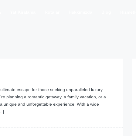
a
Yat Kiralama
Rotalar
Hakkımızda
Blog
Hizmetl
 ultimate escape for those seeking unparalleled luxury
e planning a romantic getaway, a family vacation, or a
s a unique and unforgettable experience. With a wide
[…]