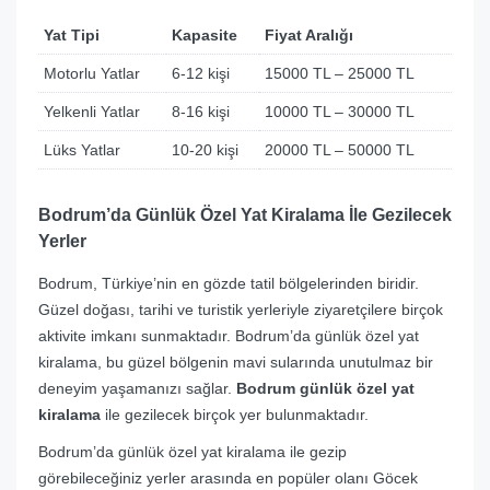
Yat Tipi
Kapasite
Fiyat Aralığı
Motorlu Yatlar
6-12 kişi
15000 TL – 25000 TL
Yelkenli Yatlar
8-16 kişi
10000 TL – 30000 TL
Lüks Yatlar
10-20 kişi
20000 TL – 50000 TL
Bodrum’da Günlük Özel Yat Kiralama İle Gezilecek
Yerler
Bodrum, Türkiye’nin en gözde tatil bölgelerinden biridir.
Güzel doğası, tarihi ve turistik yerleriyle ziyaretçilere birçok
aktivite imkanı sunmaktadır. Bodrum’da günlük özel yat
kiralama, bu güzel bölgenin mavi sularında unutulmaz bir
deneyim yaşamanızı sağlar.
Bodrum günlük özel yat
kiralama
ile gezilecek birçok yer bulunmaktadır.
Bodrum’da günlük özel yat kiralama ile gezip
görebileceğiniz yerler arasında en popüler olanı Göcek