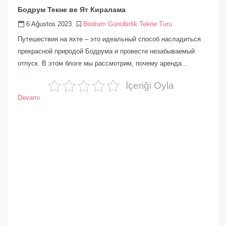
Бодрум Текне ве Ят Киралама
6 Ağustos 2023
Bodrum Günübirlik Tekne Turu
Путешествия на яхте – это идеальный способ насладиться
прекрасной природой Бодрума и провести незабываемый
отпуск. В этом блоге мы рассмотрим, почему аренда…
İçeriği Oyla
Devamı