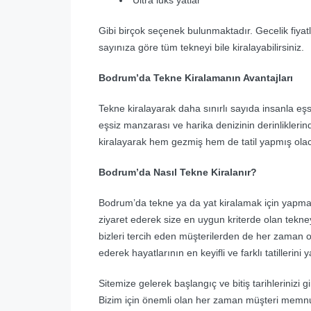
Gibi birçok seçenek bulunmaktadır. Gecelik fiyatlar
sayınıza göre tüm tekneyi bile kiralayabilirsiniz.
Bodrum’da Tekne Kiralamanın Avantajları
Tekne kiralayarak daha sınırlı sayıda insanla eşs
eşsiz manzarası ve harika denizinin derinlikler
kiralayarak hem gezmiş hem de tatil yapmış olac
Bodrum’da Nasıl Tekne Kiralanır?
Bodrum’da tekne ya da yat kiralamak için yapm
ziyaret ederek size en uygun kriterde olan tekney
bizleri tercih eden müşterilerden de her zaman ol
ederek hayatlarının en keyifli ve farklı tatillerini ya
Sitemize gelerek başlangıç ve bitiş tarihlerinizi g
Bizim için önemli olan her zaman müşteri memnuni