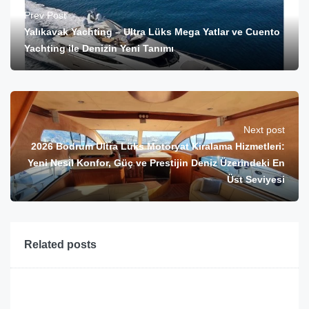
Prev Post
Yalıkavak Yachting – Ultra Lüks Mega Yatlar ve Cuento
Yachting ile Denizin Yeni Tanımı
Next post
2026 Bodrum Ultra Lüks Motoryat Kiralama Hizmetleri:
Yeni Nesil Konfor, Güç ve Prestijin Deniz Üzerindeki En
Üst Seviyesi
Related posts