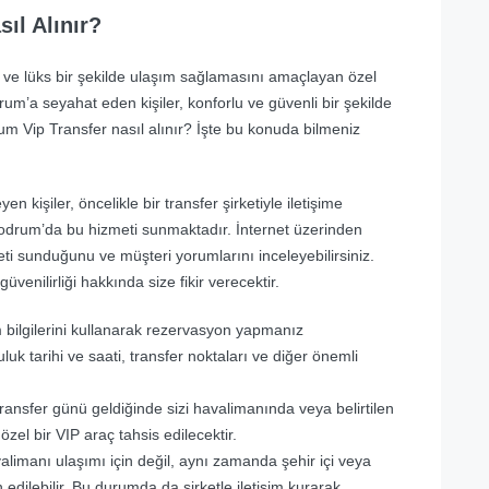
ıl Alınır?
li ve lüks bir şekilde ulaşım sağlamasını amaçlayan özel
rum’a seyahat eden kişiler, konforlu ve güvenli bir şekilde
um Vip Transfer nasıl alınır? İşte bu konuda bilmeniz
 kişiler, öncelikle bir transfer şirketiyle iletişime
Bodrum’da bu hizmeti sunmaktadır. İnternet üzerinden
meti sunduğunu ve müşteri yorumlarını inceleyebilirsiniz.
üvenilirliği hakkında size fikir verecektir.
şim bilgilerini kullanarak rezervasyon yapmanız
k tarihi ve saati, transfer noktaları ve diğer önemli
nsfer günü geldiğinde sizi havalimanında veya belirtilen
özel bir VIP araç tahsis edilecektir.
limanı ulaşımı için değil, aynı zamanda şehir içi veya
ih edilebilir. Bu durumda da şirketle iletişim kurarak