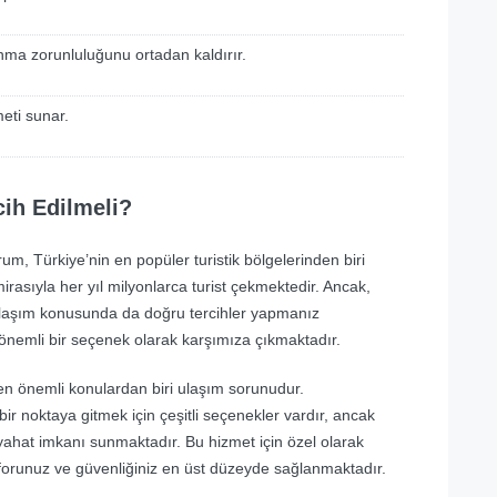
nma zorunluluğunu ortadan kaldırır.
meti sunar.
ih Edilmeli?
m, Türkiye’nin en popüler turistik bölgelerinden biri
i mirasıyla her yıl milyonlarca turist çekmektedir. Ancak,
in ulaşım konusunda da doğru tercihler yapmanız
nemli bir seçenek olarak karşımıza çıkmaktadır.
en önemli konulardan biri ulaşım sorunudur.
ir noktaya gitmek için çeşitli seçenekler vardır, ancak
yahat imkanı sunmaktadır. Bu hizmet için özel olarak
forunuz ve güvenliğiniz en üst düzeyde sağlanmaktadır.