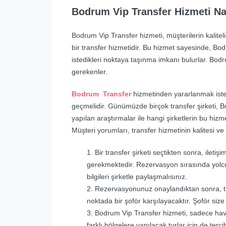
Bodrum Vip Transfer Hizmeti Nas
Bodrum Vip Transfer hizmeti, müşterilerin kalite
bir transfer hizmetidir. Bu hizmet sayesinde, Bod
istedikleri noktaya taşınma imkanı bulurlar. Bodr
gerekenler.
Bodrum Transfer
hizmetinden yararlanmak isteyen
geçmelidir. Günümüzde birçok transfer şirketi, 
yapılan araştırmalar ile hangi şirketlerin bu hiz
Müşteri yorumları, transfer hizmetinin kalitesi ve g
Bir transfer şirketi seçtikten sonra, ileti
gerekmektedir. Rezervasyon sırasında yolculu
bilgileri şirketle paylaşmalısınız.
Rezervasyonunuz onaylandıktan sonra, tra
noktada bir şoför karşılayacaktır. Şoför size 
Bodrum Vip Transfer hizmeti, sadece hava
farklı bölgelere yapılacak turlar için de terc