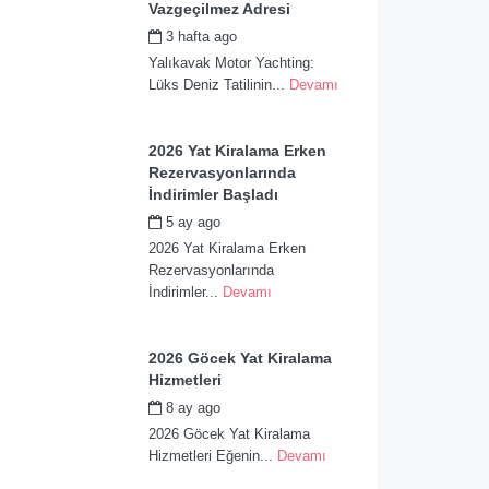
Vazgeçilmez Adresi
3 hafta ago
by
admin
Yalıkavak Motor Yachting:
Lüks Deniz Tatilinin...
Devamı
2026 Yat Kiralama Erken
Rezervasyonlarında
İndirimler Başladı
5 ay ago
by
admin
2026 Yat Kiralama Erken
Rezervasyonlarında
İndirimler...
Devamı
2026 Göcek Yat Kiralama
Hizmetleri
8 ay ago
by
admin
2026 Göcek Yat Kiralama
Hizmetleri Eğenin...
Devamı