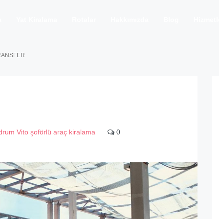
a
Yat Kiralama
Rotalar
Hakkımızda
Blog
Hizmetl
RANSFER
rum Vito şoförlü araç kiralama
0