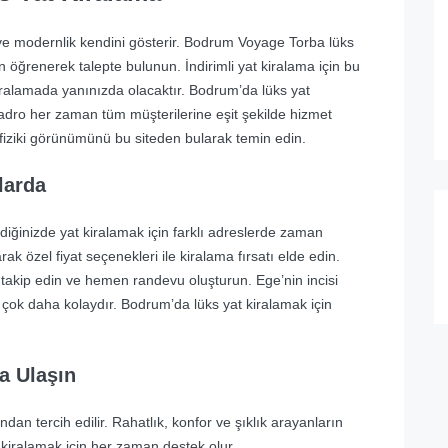
 ve modernlik kendini gösterir. Bodrum Voyage Torba lüks
n öğrenerek talepte bulunun. İndirimli yat kiralama için bu
iralamada yanınızda olacaktır. Bodrum’da lüks yat
adro her zaman tüm müşterilerine eşit şekilde hizmet
 fiziki görünümünü bu siteden bularak temin edin.
larda
iğinizde yat kiralamak için farklı adreslerde zaman
ak özel fiyat seçenekleri ile kiralama fırsatı elde edin.
 takip edin ve hemen randevu oluşturun. Ege’nin incisi
k çok daha kolaydır. Bodrum’da lüks yat kiralamak için
a Ulaşın
dan tercih edilir. Rahatlık, konfor ve şıklık arayanların
p kiralamak için her zaman destek olur.