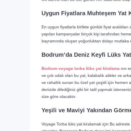
Uygun Fiyatlara Muhteşem Yat K
En uygun fiyatlarla birlikte günlük fiyat aralıkları
yapılan kampanyalar birçok kişi tarafından hem
bayramında oluşan yoğunluktan dolayı mutlaka ö
Bodrum’da Deniz Keyfi Lüks Yat
Bodrum voyage torba lüks yat kiralama
nın e
ve çok odalı olan bu yat, kalabalık aileler ve arkad
ve rahatlık sunan bu özel yat çeşidi için hemen 
denizde dilediğiniz gibi bir tatil yapmak isterse
size göre olacaktır.
Yeşili ve Maviyi Yakından Görm
Voyage Torba lüks yat kiralamak için Bu adreste 
olacaktır. Benzersiz Bodrum deneyimi kazanmak v