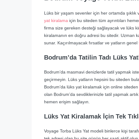
Lüks bir yaşam sevenler için her ortamda şıklık
yat kiralama
için bu siteden tüm ayrıntıları heme
firma size gereken desteği sağlayacak ve lüks k
kiralamanın en doğru adresi bu sitedir. Uzman k
sunar. Kaçırılmayacak fırsatlar ve yatların genel
Bodrum’da Tatilin Tadı Lüks Yat
Bodrum’da masmavi denizlerde tatil yapmak isted
geçirmeyin. Lüks yatların hepsini bu siteden bular
Bodrum’da lüks yat kiralamak için online siteden
olan Bodrum’da sevdiklerinizle tatil yapmak artı
hemen erişim sağlayın.
Lüks Yat Kiralamak İçin Tek Tıkl
Voyage Torba Lüks Yat modeli binlerce kişi tarafın
tek adresi olan bu site günün her saati aktif olu