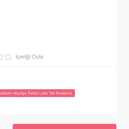
İçeriği Oyla
odrum Voyage Torba Lüks Yat Kiralama