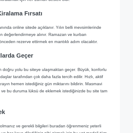
iralama Fırsatı
 anında online sitede açıklanır. Yılın belli mevsimlerinde
en değerlendirmeye alınır. Ramazan ve kurban
nceden rezerve ettirmek en mantıklı adım olacaktır.
larda Geçer
n doğru yolu bu siteye ulaşmaktan geçer. Büyük, konforlu
aşlar tarafından çok daha fazla tercih edilir. Hızlı, aktif
arayın hemen istediğiniz gün miktarını bildirin. Masmavi
niz ve bu duruma lüksü de eklemek istediğinizde bu site tam
ek
olmanız ve gerekli bilgileri buradan öğrenmeniz yeterli
e her koya dilediğiniz gibi girmek için bu yat modeli tüm