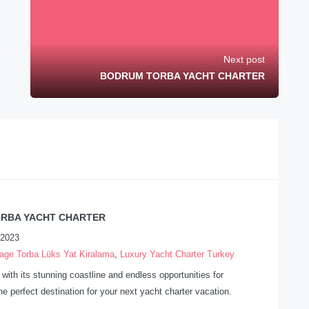
Next post
BODRUM TORBA YACHT CHARTER
RBA YACHT CHARTER
 2023
ge Torba Lüks Yat Kiralama
,
Luxury Yacht Charter Turkey
with its stunning coastline and endless opportunities for
he perfect destination for your next yacht charter vacation.