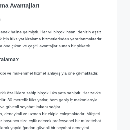
ma Avantajları
ı
eçenek haline gelmiştir. Her yıl birçok insan, denizin eşsiz
k için lüks yat kiralama hizmetlerinden yararlanmaktadır.
ne çıkan ve çeşitli avantajlar sunan bir şirkettir.
iralama?
kibi ve mükemmel hizmet anlayışıyla öne çıkmaktadır.
klı özelliklere sahip birçok lüks yata sahiptir. Her zevke
r. 30 metrelik lüks yatlar, hem geniş iç mekanlarıyla
ı ve güvenli seyahat imkanı sağlar.
, deneyimli ve uzman bir ekiple çalışmaktadır. Müşteri
niz boyunca size eşlik edecek profesyonel bir mürettebat
 olarak yapıldığından güvenli bir seyahat deneyimi