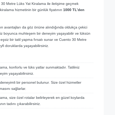
o 30 Metre Lüks Yat Kiralama ile iletişime geçmek
 kiralama hizmetinin bir günlük fiyatının
1000 TL’den
ın avantajları da göz önüne alındığında oldukça çekici
liniz boyunca muhteşem bir deneyim yaşayabilir ve lüksün
le eşsiz bir tatil yapma fırsatı sunar ve Cuento 30 Metre
fi doruklarda yaşayabilirsiniz.
ma, konforlu ve lüks yatlar sunmaktadır. Tatiliniz
yim yaşayabilirsiniz.
deneyimli bir personel bulunur. Size özel hizmetler
masını sağlarlar.
ma, size özel rotalar belirleyerek en güzel koylarda
n tadını çıkarabilirsiniz.