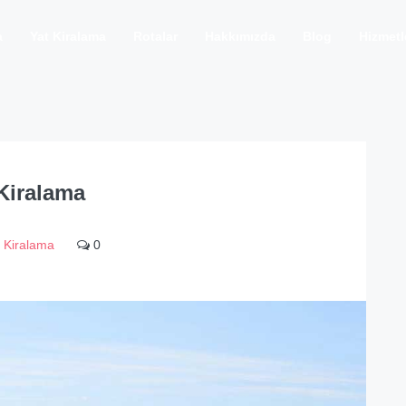
a
Yat Kiralama
Rotalar
Hakkımızda
Blog
Hizmetl
Kiralama
 Kiralama
0