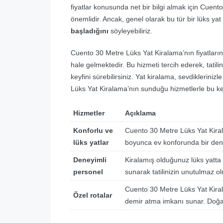
fiyatlar konusunda net bir bilgi almak için Cuent
önemlidir. Ancak, genel olarak bu tür bir lüks yat
başladığını
söyleyebiliriz.
Cuento 30 Metre Lüks Yat Kiralama’nın fiyatların
hale gelmektedir. Bu hizmeti tercih ederek, tati
keyfini sürebilirsiniz. Yat kiralama, sevdikleriniz
Lüks Yat Kiralama’nın sunduğu hizmetlerle bu key
Hizmetler
Açıklama
Konforlu ve
Cuento 30 Metre Lüks Yat Kirala
lüks yatlar
boyunca ev konforunda bir dene
Deneyimli
Kiralamış olduğunuz lüks yatta 
personel
sunarak tatilinizin unutulmaz ol
Cuento 30 Metre Lüks Yat Kirala
Özel rotalar
demir atma imkanı sunar. Doğanı