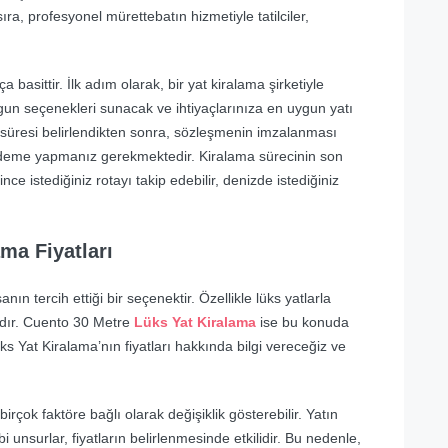
sıra, profesyonel mürettebatın hizmetiyle tatilciler,
asittir. İlk adım olarak, bir yat kiralama şirketiyle
gun seçenekleri sunacak ve ihtiyaçlarınıza en uygun yatı
 süresi belirlendikten sonra, sözleşmenin imzalanması
ödeme yapmanız gerekmektedir. Kiralama sürecinin son
ince istediğiniz rotayı takip edebilir, denizde istediğiniz
ma Fiyatları
nın tercih ettiği bir seçenektir. Özellikle lüks yatlarla
adır. Cuento 30 Metre
Lüks Yat Kiralama
ise bu konuda
ks Yat Kiralama’nın fiyatları hakkında bilgi vereceğiz ve
irçok faktöre bağlı olarak değişiklik gösterebilir. Yatın
i unsurlar, fiyatların belirlenmesinde etkilidir. Bu nedenle,