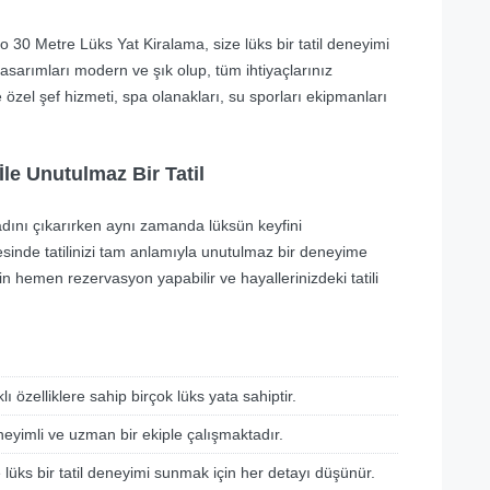
 30 Metre Lüks Yat Kiralama, size lüks bir tatil deneyimi
tasarımları modern ve şık olup, tüm ihtiyaçlarınız
e özel şef hizmeti, spa olanakları, su sporları ekipmanları
le Unutulmaz Bir Tatil
adını çıkarırken aynı zamanda lüksün keyfini
esinde tatilinizi tam anlamıyla unutulmaz bir deneyime
n hemen rezervasyon yapabilir ve hayallerinizdeki tatili
lı özelliklere sahip birçok lüks yata sahiptir.
eyimli ve uzman bir ekiple çalışmaktadır.
 lüks bir tatil deneyimi sunmak için her detayı düşünür.