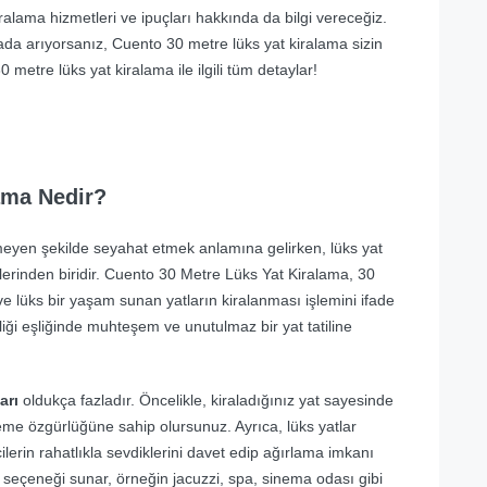
ralama hizmetleri ve ipuçları hakkında da bilgi vereceğiz.
ada arıyorsanız, Cuento 30 metre lüks yat kiralama sizin
0 metre lüks yat kiralama ile ilgili tüm detaylar!
ama Nedir?
eyen şekilde seyahat etmek anlamına gelirken, lüks yat
eklerinden biridir. Cuento 30 Metre Lüks Yat Kiralama, 30
ve lüks bir yaşam sunan yatların kiralanması işlemini ifade
liği eşliğinde muhteşem ve unutulmaz bir yat tatiline
arı
oldukça fazladır. Öncelikle, kiraladığınız yat sayesinde
leme özgürlüğüne sahip olursunuz. Ayrıca, lüks yatlar
cilerin rahatlıkla sevdiklerini davet edip ağırlama imkanı
 seçeneği sunar, örneğin jacuzzi, spa, sinema odası gibi