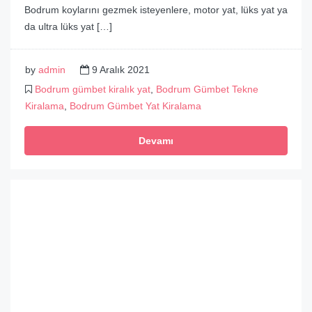
Bodrum koylarını gezmek isteyenlere, motor yat, lüks yat ya
da ultra lüks yat […]
by
admin
9 Aralık 2021
Bodrum gümbet kiralık yat
,
Bodrum Gümbet Tekne
Kiralama
,
Bodrum Gümbet Yat Kiralama
Devamı