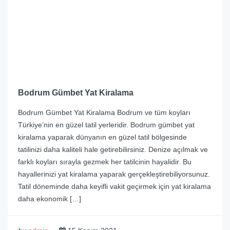
Bodrum Gümbet Yat Kiralama
Bodrum Gümbet Yat Kiralama Bodrum ve tüm koyları
Türkiye’nin en güzel tatil yerleridir. Bodrum gümbet yat
kiralama yaparak dünyanın en güzel tatil bölgesinde
tatilinizi daha kaliteli hale getirebilirsiniz. Denize açılmak ve
farklı koyları sırayla gezmek her tatilcinin hayalidir. Bu
hayallerinizi yat kiralama yaparak gerçekleştirebiliyorsunuz.
Tatil döneminde daha keyifli vakit geçirmek için yat kiralama
daha ekonomik […]