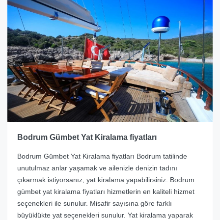
Bodrum Gümbet Yat Kiralama fiyatları
Bodrum Gümbet Yat Kiralama fiyatları Bodrum tatilinde
unutulmaz anlar yaşamak ve ailenizle denizin tadını
çıkarmak istiyorsanız, yat kiralama yapabilirsiniz. Bodrum
gümbet yat kiralama fiyatları hizmetlerin en kaliteli hizmet
seçenekleri ile sunulur. Misafir sayısına göre farklı
büyüklükte yat seçenekleri sunulur. Yat kiralama yaparak