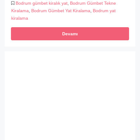
Bodrum gümbet kiralık yat
,
Bodrum Gümbet Tekne
Kiralama
,
Bodrum Gümbet Yat Kiralama
,
Bodrum yat
kiralama
Devamı