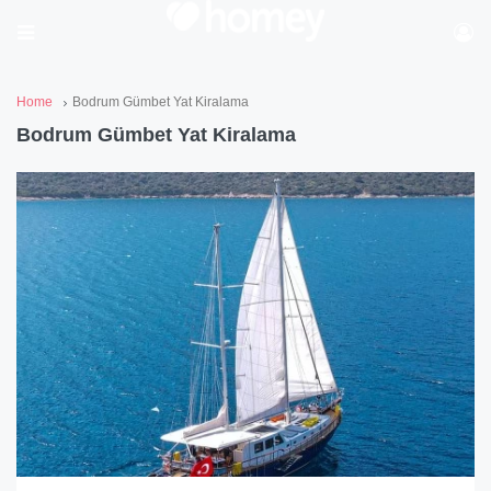
Home
Bodrum Gümbet Yat Kiralama
Bodrum Gümbet Yat Kiralama