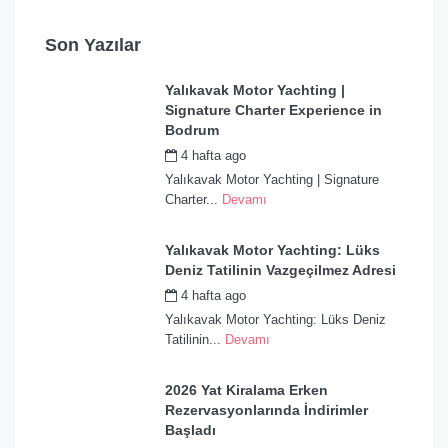
Son Yazılar
Yalıkavak Motor Yachting |
Signature Charter Experience in
Bodrum
4 hafta ago
by
admin
Yalıkavak Motor Yachting | Signature
Charter...
Devamı
Yalıkavak Motor Yachting: Lüks
Deniz Tatilinin Vazgeçilmez Adresi
4 hafta ago
by
admin
Yalıkavak Motor Yachting: Lüks Deniz
Tatilinin...
Devamı
2026 Yat Kiralama Erken
Rezervasyonlarında İndirimler
Başladı