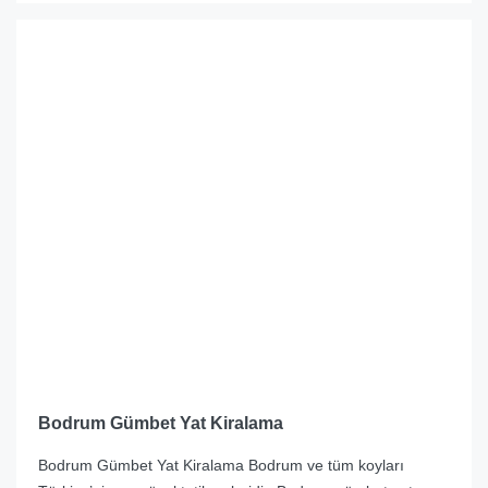
Bodrum Gümbet Yat Kiralama
Bodrum Gümbet Yat Kiralama Bodrum ve tüm koyları