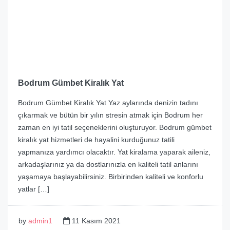
Bodrum Gümbet Kiralık Yat
Bodrum Gümbet Kiralık Yat Yaz aylarında denizin tadını
çıkarmak ve bütün bir yılın stresin atmak için Bodrum her
zaman en iyi tatil seçeneklerini oluşturuyor. Bodrum gümbet
kiralık yat hizmetleri de hayalini kurduğunuz tatili
yapmanıza yardımcı olacaktır. Yat kiralama yaparak aileniz,
arkadaşlarınız ya da dostlarınızla en kaliteli tatil anlarını
yaşamaya başlayabilirsiniz. Birbirinden kaliteli ve konforlu
yatlar […]
by
admin1
11 Kasım 2021