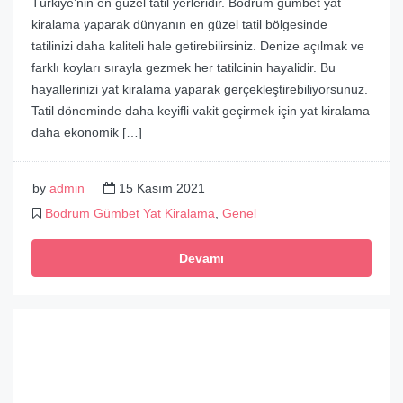
Türkiye’nin en güzel tatil yerleridir. Bodrum gümbet yat
kiralama yaparak dünyanın en güzel tatil bölgesinde
tatilinizi daha kaliteli hale getirebilirsiniz. Denize açılmak ve
farklı koyları sırayla gezmek her tatilcinin hayalidir. Bu
hayallerinizi yat kiralama yaparak gerçekleştirebiliyorsunuz.
Tatil döneminde daha keyifli vakit geçirmek için yat kiralama
daha ekonomik […]
by
admin
15 Kasım 2021
Bodrum Gümbet Yat Kiralama
,
Genel
Devamı