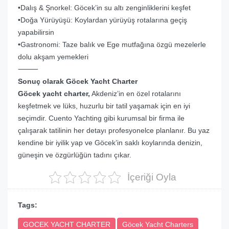
•Dalış & Şnorkel: Göcek’in su altı zenginliklerini keşfet
•Doğa Yürüyüşü: Koylardan yürüyüş rotalarına geçiş
yapabilirsin
•Gastronomi: Taze balık ve Ege mutfağına özgü mezelerle
dolu akşam yemekleri
⸻
Sonuç olarak Göcek Yacht Charter
Göcek yacht charter,
Akdeniz’in en özel rotalarını
keşfetmek ve lüks, huzurlu bir tatil yaşamak için en iyi
seçimdir. Cuento Yachting gibi kurumsal bir firma ile
çalışarak tatilinin her detayı profesyonelce planlanır. Bu yaz
kendine bir iyilik yap ve Göcek’in saklı koylarında denizin,
güneşin ve özgürlüğün tadını çıkar.
İçeriği Oyla
Tags:
GOCEK YACHT CHARTER
Göcek Yacht Charters