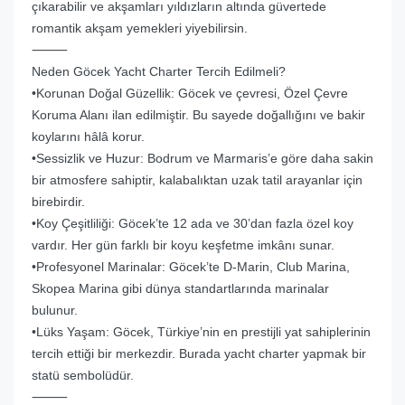
çıkarabilir ve akşamları yıldızların altında güvertede
romantik akşam yemekleri yiyebilirsin.
⸻
Neden Göcek Yacht Charter Tercih Edilmeli?
•Korunan Doğal Güzellik: Göcek ve çevresi, Özel Çevre
Koruma Alanı ilan edilmiştir. Bu sayede doğallığını ve bakir
koylarını hâlâ korur.
•Sessizlik ve Huzur: Bodrum ve Marmaris’e göre daha sakin
bir atmosfere sahiptir, kalabalıktan uzak tatil arayanlar için
birebirdir.
•Koy Çeşitliliği: Göcek’te 12 ada ve 30’dan fazla özel koy
vardır. Her gün farklı bir koyu keşfetme imkânı sunar.
•Profesyonel Marinalar: Göcek’te D-Marin, Club Marina,
Skopea Marina gibi dünya standartlarında marinalar
bulunur.
•Lüks Yaşam: Göcek, Türkiye’nin en prestijli yat sahiplerinin
tercih ettiği bir merkezdir. Burada yacht charter yapmak bir
statü sembolüdür.
⸻