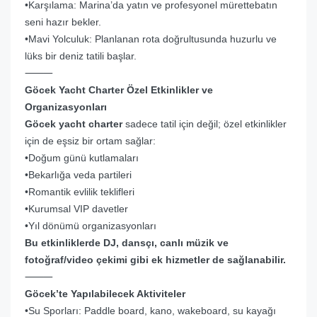
•Karşılama: Marina’da yatın ve profesyonel mürettebatın
seni hazır bekler.
•Mavi Yolculuk: Planlanan rota doğrultusunda huzurlu ve
lüks bir deniz tatili başlar.
⸻
Göcek Yacht Charter Özel Etkinlikler ve
Organizasyonları
Göcek yacht charter
sadece tatil için değil; özel etkinlikler
için de eşsiz bir ortam sağlar:
•Doğum günü kutlamaları
•Bekarlığa veda partileri
•Romantik evlilik teklifleri
•Kurumsal VIP davetler
•Yıl dönümü organizasyonları
Bu etkinliklerde DJ, dansçı, canlı müzik ve
fotoğraf/video çekimi gibi ek hizmetler de sağlanabilir.
⸻
Göcek’te Yapılabilecek Aktiviteler
•Su Sporları: Paddle board, kano, wakeboard, su kayağı