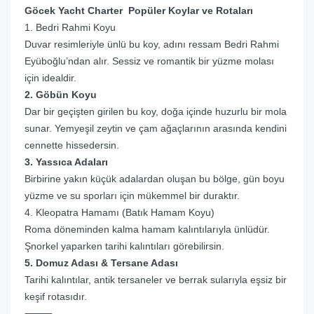
Göcek Yacht Charter Popüler Koylar ve Rotaları
1. Bedri Rahmi Koyu
Duvar resimleriyle ünlü bu koy, adını ressam Bedri Rahmi
Eyüboğlu’ndan alır. Sessiz ve romantik bir yüzme molası
için idealdir.
2. Göbün Koyu
Dar bir geçişten girilen bu koy, doğa içinde huzurlu bir mola
sunar. Yemyeşil zeytin ve çam ağaçlarının arasında kendini
cennette hissedersin.
3. Yassıca Adaları
Birbirine yakın küçük adalardan oluşan bu bölge, gün boyu
yüzme ve su sporları için mükemmel bir duraktır.
4. Kleopatra Hamamı (Batık Hamam Koyu)
Roma döneminden kalma hamam kalıntılarıyla ünlüdür.
Şnorkel yaparken tarihi kalıntıları görebilirsin.
5. Domuz Adası & Tersane Adası
Tarihi kalıntılar, antik tersaneler ve berrak sularıyla eşsiz bir
keşif rotasıdır.
⸻