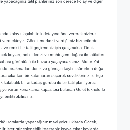
ile yapacağınız tatil planlarınız son derece kolay ve diğer
nda kolay ulaşılabilirlik detayına öne vererek sizlere
et vermekteyiz. Göcek merkezli verdiğimiz hizmetlerde
 ve renkli bir tatil geçirmeniz için çalışmakta. Deniz
cek koyları, nefis denizi ve muhteşem doğası ile tatilcilere
asabası görüntüsü ile huzuru yaşayacaksınız. Motor Yat
 geride bırakmadan deniz ve güneşin keyfini sürerken doğa
vi tura çıkarken bir katamaran seçerek sevdikleriniz ile Ege
ok kalabalık bir arkadaş gurubu ile bir tatil planlıyoruz
şiye varan konaklama kapasitesi bulunan Gulet teknelerle
ı biriktirebilirsiniz.
ladığı rotalarda yapacağınız mavi yolculuklarda Göcek,
ir ister güneşlenebilir isterseniz kıyıya çıkar koylarda