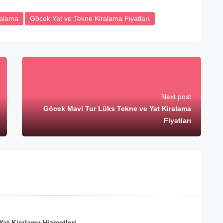
ralama
Göcek Yat ve Tekne Kiralama Fiyatları
Next post
Göcek Mavi Tur Lüks Tekne ve Yat Kiralama
Fiyatları
at Kiralama Hizmetleri