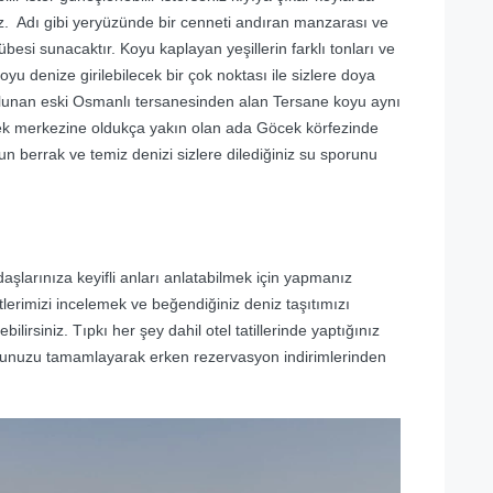
niz. Adı gibi yeryüzünde bir cenneti andıran manzarası ve
übesi sunacaktır. Koyu kaplayan yeşillerin farklı tonları ve
oyu denize girilebilecek bir çok noktası ile sizlere doya
unan eski Osmanlı tersanesinden alan Tersane koyu aynı
k merkezine oldukça yakın olan ada Göcek körfezinde
 berrak ve temiz denizi sizlere dilediğiniz su sporunu
daşlarınıza keyifli anları anlatabilmek için yapmanız
lerimizi incelemek ve beğendiğiniz deniz taşıtımızı
ilirsiniz. Tıpkı her şey dahil otel tatillerinde yaptığınız
nunuzu tamamlayarak erken rezervasyon indirimlerinden