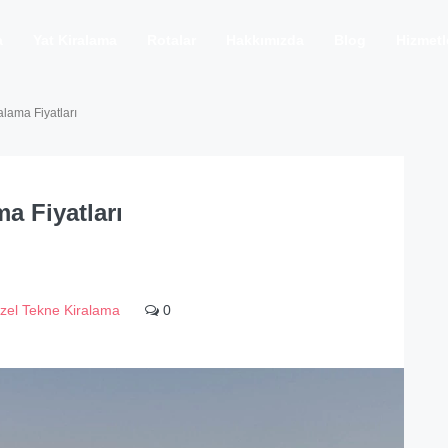
a
Yat Kiralama
Rotalar
Hakkımızda
Blog
Hizmetl
lama Fiyatları
a Fiyatları
zel Tekne Kiralama
0