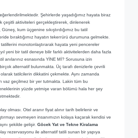
değerlendirilmektedir. Şehirlerde yaşadığımız hayata biraz
çeşitli aktiviteleri gerçekleştirerek, dinlenerek
z, Güneş, kum üçgenine sıkıştırdığımız bu tatil
ride bıraktığımız hayatın tekerrürü durumuna gelmekte.
tatillerini monotonlaştırarak hayata yeni pencereler
yeni bir tatil deneye bilir farklı aktivitelerden daha fazla
 tatil anılarınız esnasında YİNE Mİ? Sorusuna izin
irçok alternatif bulunmakta. Üç tarafı denizlerle çevrili
 olarak tatilcilerin dikkatini çekmekte. Aynı zamanda
in vaz geçilmez bir yer tutmakta. Lakin tüm bu
eçeneklerinin yüzde yetmişe varan bölümü hala her şey
 etmektedir.
olması. Otel aranır fiyat alınır tarih belirlenir ve
aştırmayı sevmeyen insanımızın kolaya kaçarak kendisi ve
aynı şekilde gelişir.
Göcek Yat ve Tekne Kiralama
lay rezervasyonu ile alternatif tatili sunan bir yapıya