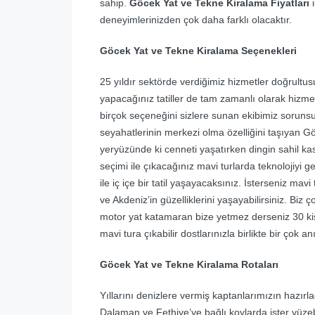
sahip.
Göcek Yat ve Tekne Kiralama Fiyatları
deneyimlerinizden çok daha farklı olacaktır.
Göcek Yat ve Tekne Kiralama Seçenekleri
25 yıldır sektörde verdiğimiz hizmetler doğrultusu
yapacağınız tatiller de tam zamanlı olarak hizm
birçok seçeneğini sizlere sunan ekibimiz sorunsuz
seyahatlerinin merkezi olma özelliğini taşıyan Gö
yeryüzünde ki cenneti yaşatırken dingin sahil k
seçimi ile çıkacağınız mavi turlarda teknolojiyi
ile iç içe bir tatil yaşayacaksınız. İsterseniz ma
ve Akdeniz’in güzelliklerini yaşayabilirsiniz. Biz ç
motor yat katamaran bize yetmez derseniz 30 ki
mavi tura çıkabilir dostlarınızla birlikte bir çok anıy
Göcek Yat ve Tekne Kiralama Rotaları
Yıllarını denizlere vermiş kaptanlarımızın hazır
Dalaman ve Fethiye’ye bağlı koylarda ister yüzebil