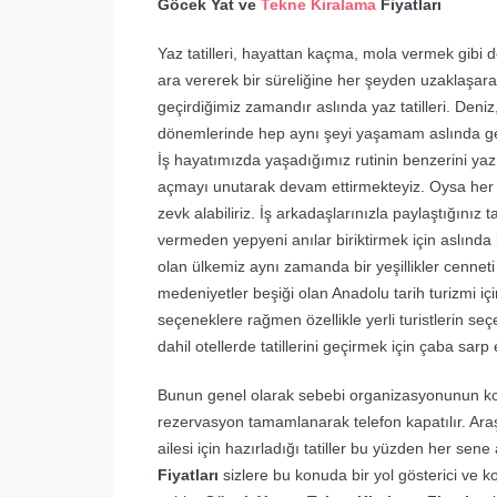
Göcek Yat ve
Tekne Kiralama
Fiyatları
Yaz tatilleri, hayattan kaçma, mola vermek gibi 
ara vererek bir süreliğine her şeyden uzaklaşarak 
geçirdiğimiz zamandır aslında yaz tatilleri. Deni
dönemlerinde hep aynı şeyi yaşamam aslında ge
İş hayatımızda yaşadığımız rutinin benzerini yaz 
açmayı unutarak devam ettirmekteyiz. Oysa her yıl 
zevk alabiliriz. İş arkadaşlarınızla paylaştığınız
vermeden yepyeni anılar biriktirmek için aslında b
olan ülkemiz aynı zamanda bir yeşillikler cenneti
medeniyetler beşiği olan Anadolu tarih turizmi iç
seçeneklere rağmen özellikle yerli turistlerin s
dahil otellerde tatillerini geçirmek için çaba sarp
Bunun genel olarak sebebi organizasyonunun kolay 
rezervasyon tamamlanarak telefon kapatılır. Ar
ailesi için hazırladığı tatiller bu yüzden her sene 
Fiyatları
sizlere bu konuda bir yol gösterici ve ko