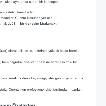
 ve lüksü aynı anda sunan bir konsepttir.
m estetiği temsil eder.
delleri Cuento filosunda yer alır.
alamak değil —
bir deneyim kiralamaktır.
Craft) olarak bilinen, su üzerinde yüksek hızda hareket
ek; hem özgürlük hissi verir hem de adrenalin dolu bir
r kısa süreli bir deniz kaçamağı, ister gün boyu süren bir
otalar Cuento’nun profesyonel ekibi tarafından hazırlanır.
unun Özellikleri