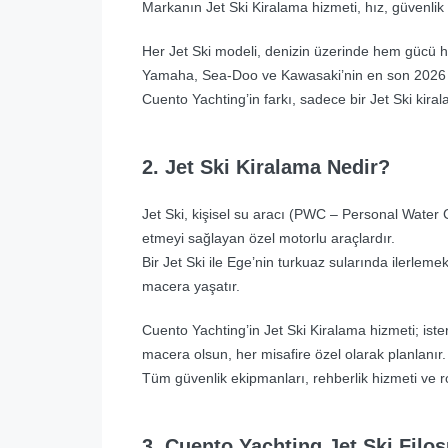
Markanın Jet Ski Kiralama hizmeti, hız, güvenlik
Her Jet Ski modeli, denizin üzerinde hem gücü he
Yamaha, Sea-Doo ve Kawasaki’nin en son 2026 mo
Cuento Yachting’in farkı, sadece bir Jet Ski kir
2. Jet Ski Kiralama Nedir?
Jet Ski, kişisel su aracı (PWC – Personal Water 
etmeyi sağlayan özel motorlu araçlardır.
Bir Jet Ski ile Ege’nin turkuaz sularında ilerlem
macera yaşatır.
Cuento Yachting’in Jet Ski Kiralama hizmeti; iste
macera olsun, her misafire özel olarak planlanır.
Tüm güvenlik ekipmanları, rehberlik hizmeti ve r
3. Cuento Yachting Jet Ski Filos