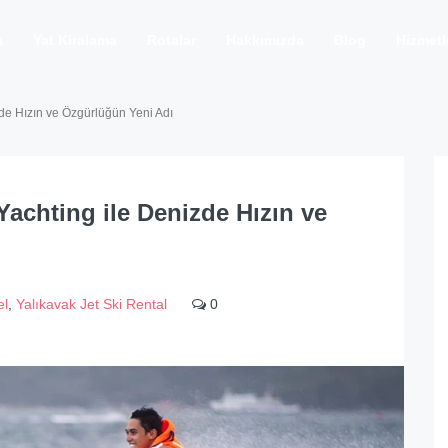
a
Yat Kiralama
Rotalar
Hakkımızda
Blog
Hizmetl
zde Hızın ve Özgürlüğün Yeni Adı
Yachting ile Denizde Hızın ve
el
,
Yalıkavak Jet Ski Rental
0