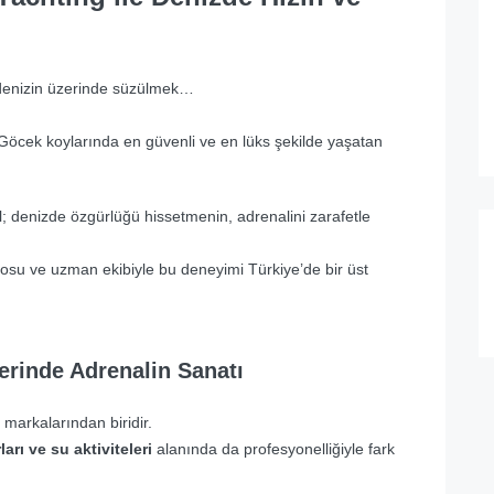
e denizin üzerinde süzülmek…
öcek koylarında en güvenli ve en lüks şekilde yaşatan
il; denizde özgürlüğü hissetmenin, adrenalini zarafetle
losu ve uzman ekibiyle bu deneyimi Türkiye’de bir üst
erinde Adrenalin Sanatı
 markalarından biridir.
arı ve su aktiviteleri
alanında da profesyonelliğiyle fark