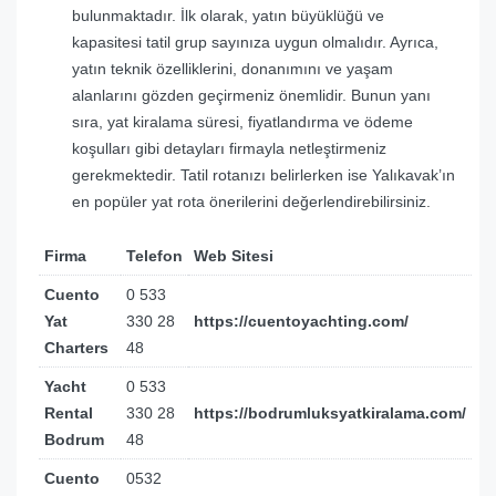
bulunmaktadır. İlk olarak, yatın büyüklüğü ve
kapasitesi tatil grup sayınıza uygun olmalıdır. Ayrıca,
yatın teknik özelliklerini, donanımını ve yaşam
alanlarını gözden geçirmeniz önemlidir. Bunun yanı
sıra, yat kiralama süresi, fiyatlandırma ve ödeme
koşulları gibi detayları firmayla netleştirmeniz
gerekmektedir. Tatil rotanızı belirlerken ise Yalıkavak’ın
en popüler yat rota önerilerini değerlendirebilirsiniz.
Firma
Telefon
Web Sitesi
Cuento
0 533
Yat
330 28
https://cuentoyachting.com/
Charters
48
Yacht
0 533
Rental
330 28
https://bodrumluksyatkiralama.com/
Bodrum
48
Cuento
0532