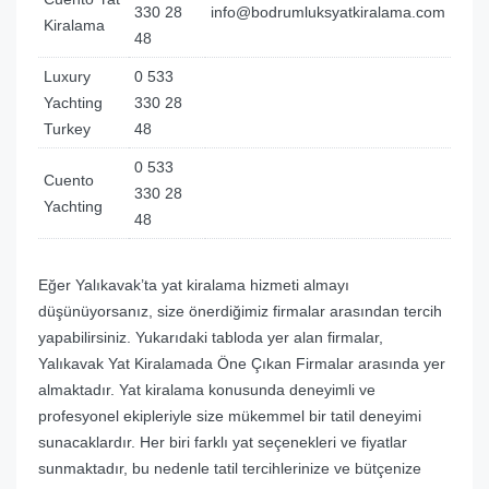
330 28
info@bodrumluksyatkiralama.com
Kiralama
48
Luxury
0 533
Yachting
330 28
Turkey
48
0 533
Cuento
330 28
Yachting
48
Eğer Yalıkavak’ta yat kiralama hizmeti almayı
düşünüyorsanız, size önerdiğimiz firmalar arasından tercih
yapabilirsiniz. Yukarıdaki tabloda yer alan firmalar,
Yalıkavak Yat Kiralamada Öne Çıkan Firmalar arasında yer
almaktadır. Yat kiralama konusunda deneyimli ve
profesyonel ekipleriyle size mükemmel bir tatil deneyimi
sunacaklardır. Her biri farklı yat seçenekleri ve fiyatlar
sunmaktadır, bu nedenle tatil tercihlerinize ve bütçenize