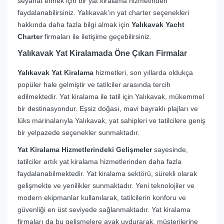
seyahat etmek için bir yat kiralama hizmetinden
faydalanabilirsiniz. Yalıkavak’ın yat charter seçenekleri
hakkında daha fazla bilgi almak için
Yalıkavak Yacht
Charter
firmaları ile iletişime geçebilirsiniz.
Yalıkavak Yat Kiralamada Öne Çıkan Firmalar
Yalıkavak Yat Kiralama
hizmetleri, son yıllarda oldukça
popüler hale gelmiştir ve tatilciler arasında tercih
edilmektedir. Yat kiralama ile tatil için Yalıkavak, mükemmel
bir destinasyondur. Eşsiz doğası, mavi bayraklı plajları ve
lüks marinalarıyla Yalıkavak, yat sahipleri ve tatilcilere geniş
bir yelpazede seçenekler sunmaktadır.
Yat Kiralama Hizmetlerindeki Gelişmeler
sayesinde,
tatilciler artık yat kiralama hizmetlerinden daha fazla
faydalanabilmektedir. Yat kiralama sektörü, sürekli olarak
gelişmekte ve yenilikler sunmaktadır. Yeni teknolojiler ve
modern ekipmanlar kullanılarak, tatilcilerin konforu ve
güvenliği en üst seviyede sağlanmaktadır. Yat kiralama
firmaları da bu gelişmelere ayak uydurarak, müşterilerine