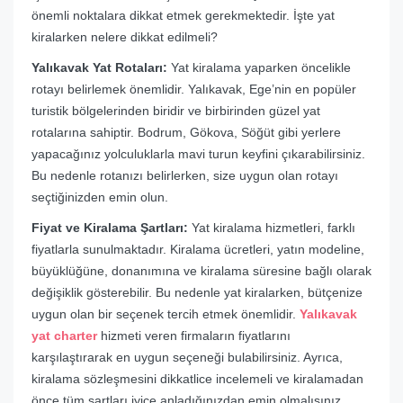
önemli noktalara dikkat etmek gerekmektedir. İşte yat
kiralarken nelere dikkat edilmeli?
Yalıkavak Yat Rotaları:
Yat kiralama yaparken öncelikle
rotayı belirlemek önemlidir. Yalıkavak, Ege’nin en popüler
turistik bölgelerinden biridir ve birbirinden güzel yat
rotalarına sahiptir. Bodrum, Gökova, Söğüt gibi yerlere
yapacağınız yolculuklarla mavi turun keyfini çıkarabilirsiniz.
Bu nedenle rotanızı belirlerken, size uygun olan rotayı
seçtiğinizden emin olun.
Fiyat ve Kiralama Şartları:
Yat kiralama hizmetleri, farklı
fiyatlarla sunulmaktadır. Kiralama ücretleri, yatın modeline,
büyüklüğüne, donanımına ve kiralama süresine bağlı olarak
değişiklik gösterebilir. Bu nedenle yat kiralarken, bütçenize
uygun olan bir seçenek tercih etmek önemlidir.
Yalıkavak
yat charter
hizmeti veren firmaların fiyatlarını
karşılaştırarak en uygun seçeneği bulabilirsiniz. Ayrıca,
kiralama sözleşmesini dikkatlice incelemeli ve kiralamadan
önce tüm şartları iyice anladığınızdan emin olmalısınız.