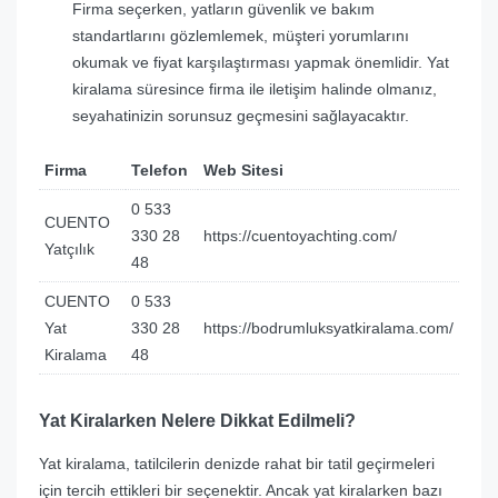
Firma seçerken, yatların güvenlik ve bakım
standartlarını gözlemlemek, müşteri yorumlarını
okumak ve fiyat karşılaştırması yapmak önemlidir. Yat
kiralama süresince firma ile iletişim halinde olmanız,
seyahatinizin sorunsuz geçmesini sağlayacaktır.
Firma
Telefon
Web Sitesi
0 533
CUENTO
330 28
https://cuentoyachting.com/
Yatçılık
48
CUENTO
0 533
Yat
330 28
https://bodrumluksyatkiralama.com/
Kiralama
48
Yat Kiralarken Nelere Dikkat Edilmeli?
Yat kiralama, tatilcilerin denizde rahat bir tatil geçirmeleri
için tercih ettikleri bir seçenektir. Ancak yat kiralarken bazı