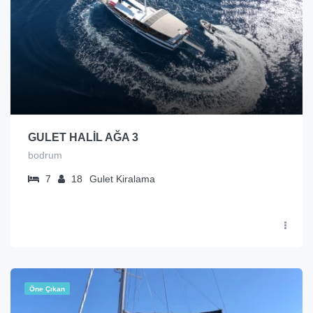
GULET HALİL AĞA 3
bodrum
7
18
Gulet Kiralama
Öne Çıkan