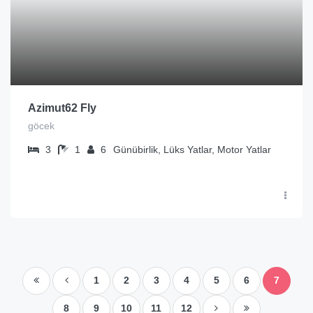
Azimut62 Fly
göcek
3
1
6
Günübirlik, Lüks Yatlar, Motor Yatlar
1
2
3
4
5
6
7
8
9
10
11
12