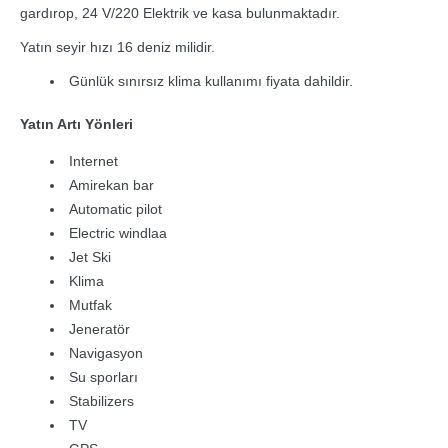
gardırop, 24 V/220 Elektrik ve kasa bulunmaktadır.
Yatın seyir hızı 16 deniz milidir.
Günlük sınırsız klima kullanımı fiyata dahildir.
Yatın Artı Yönleri
Internet
Amirekan bar
Automatic pilot
Electric windlaa
Jet Ski
Klima
Mutfak
Jeneratör
Navigasyon
Su sporları
Stabilizers
TV