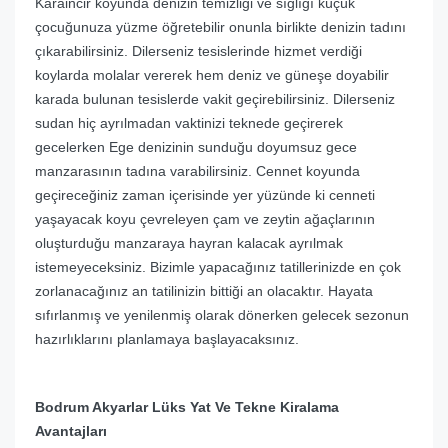
Karaincir koyunda denizin temizliği ve sığlığı küçük
çocuğunuza yüzme öğretebilir onunla birlikte denizin tadını
çıkarabilirsiniz. Dilerseniz tesislerinde hizmet verdiği
koylarda molalar vererek hem deniz ve güneşe doyabilir
karada bulunan tesislerde vakit geçirebilirsiniz. Dilerseniz
sudan hiç ayrılmadan vaktinizi teknede geçirerek
gecelerken Ege denizinin sunduğu doyumsuz gece
manzarasının tadına varabilirsiniz. Cennet koyunda
geçireceğiniz zaman içerisinde yer yüzünde ki cenneti
yaşayacak koyu çevreleyen çam ve zeytin ağaçlarının
oluşturduğu manzaraya hayran kalacak ayrılmak
istemeyeceksiniz. Bizimle yapacağınız tatillerinizde en çok
zorlanacağınız an tatilinizin bittiği an olacaktır. Hayata
sıfırlanmış ve yenilenmiş olarak dönerken gelecek sezonun
hazırlıklarını planlamaya başlayacaksınız.
Bodrum Akyarlar Lüks Yat Ve Tekne Kiralama
Avantajları