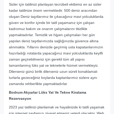
Sizler için tatilinizi planlayan tecrübeli ekibimiz en az sizler
kadar tatilinize önem vermektedir. 500 deniz aracından
oluşan Deniz taşıtlarımız ile çıkacağınız mavi yolculuklarda
güven ve konfor içinde bir tatil yaşamanız için çalışan
kadromuz bakım ve onarım çalışmalarını titizlikle
yapmaktadırlar. Temizlik ve hijyen çalışmaları her gün
yapılan deniz taşıtlarımızda sağlığınızda güvence altına
alınmakta. Yıllarını denizde geçirmiş usta kapatanlarımızın
hazırladığı rotalarda yapacağınız mavi yolculuklarda keyifli
zaman geçirebilmeniz için gerekli tüm alt yapısı
tamamlanmış lüks yat ve teknelerle hizmet vermekteyiz.
Dilerseniz günü birlik dilerseniz uzun süreli konaklamalı
turlarla gezeceğiniz koylarda kaptanlarımız sizlere aynı
zamanda rehberlikte yapmaktadırlar
Bodrum Akyarlar Lüks Yat Ve Tekne Kiralama
Rezervasyon
2023 yaz tatilinizi planlamak ve hayalinizde ki tatili yaşamak
için internet sayfamızı ziyaret etmeniz yeterli olacaktır. Web