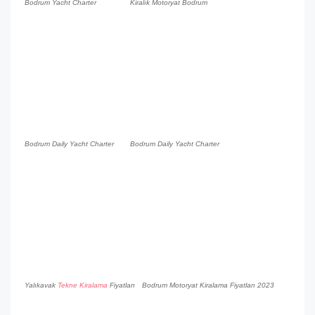
Bodrum Yacht Charter
Kiralık Motoryat Bodrum
Bodrum Daily Yacht Charter
Bodrum Daily Yacht Charter
Yalıkavak
Tekne Kiralama
Fiyatları
Bodrum Motoryat Kiralama Fiyatları 2023