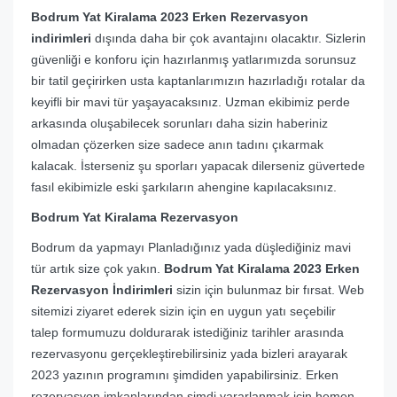
Bodrum Yat Kiralama 2023 Erken Rezervasyon
indirimleri
dışında daha bir çok avantajını olacaktır. Sizlerin
güvenliği e konforu için hazırlanmış yatlarımızda sorunsuz
bir tatil geçirirken usta kaptanlarımızın hazırladığı rotalar da
keyifli bir mavi tür yaşayacaksınız. Uzman ekibimiz perde
arkasında oluşabilecek sorunları daha sizin haberiniz
olmadan çözerken size sadece anın tadını çıkarmak
kalacak. İsterseniz şu sporları yapacak dilerseniz güvertede
fasıl ekibimizle eski şarkıların ahengine kapılacaksınız.
Bodrum Yat Kiralama Rezervasyon
Bodrum da yapmayı Planladığınız yada düşlediğiniz mavi
tür artık size çok yakın.
Bodrum Yat Kiralama 2023 Erken
Rezervasyon İndirimleri
sizin için bulunmaz bir fırsat. Web
sitemizi ziyaret ederek sizin için en uygun yatı seçebilir
talep formumuzu doldurarak istediğiniz tarihler arasında
rezervasyonu gerçekleştirebilirsiniz yada bizleri arayarak
2023 yazının programını şimdiden yapabilirsiniz. Erken
rezervasyon imkanlarından şimdi yararlanmak için hemen