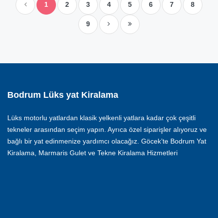
1
2
3
4
5
6
7
8
9
Bodrum Lüks yat Kiralama
Lüks motorlu yatlardan klasik yelkenli yatlara kadar çok çeşitli
tekneler arasından seçim yapın. Ayrıca özel siparişler alıyoruz ve
bağlı bir yat edinmenize yardımcı olacağız. Göcek’te Bodrum Yat
Kiralama, Marmaris Gulet ve Tekne Kiralama Hizmetleri