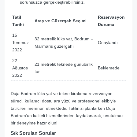
sorunsuzca gerçekleştirebilirsiniz.
Tatil
Rezervasyon
Araç ve Güzergah Seçimi
Tarihi
Durumu
15
32 metrelik lüks yat, Bodrum –
Temmuz
Onaylandı
Marmaris güzergahı
2022
22
21 metrelik teknede günübirlik
Ağustos
Beklemede
tur
2022
Duja Bodrum lüks yat ve tekne kiralama rezervasyon
süreci, kullanıcı dostu ara yüzü ve profesyonel ekibiyle
tatilcileri memnun etmektedir. Tatilinizi planlarken Duja
Bodrum’un kaliteli hizmetlerinden faydalanarak, unutulmaz
bir deneyime hazır olun!
Sık Sorulan Sorular