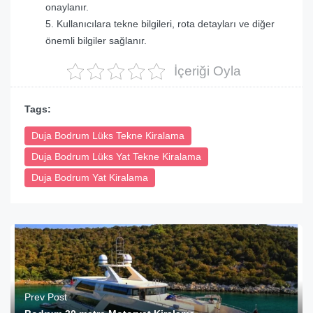
onaylanır.
Kullanıcılara tekne bilgileri, rota detayları ve diğer
önemli bilgiler sağlanır.
İçeriği Oyla
Tags:
Duja Bodrum Lüks Tekne Kiralama
Duja Bodrum Lüks Yat Tekne Kiralama
Duja Bodrum Yat Kiralama
Prev Post